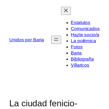
Saltar
al
contenido
Estatutos
Comunicados
Hazte socio/a
Unidos por Baria
La polémica
Fotos
Baria
Bibliografía
Villaricos
La ciudad fenicio-